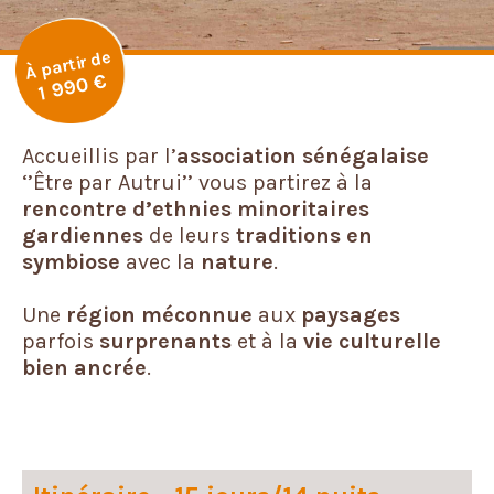
À partir de
1 990 €
Accueillis par l’
association
sénégalaise
‘’Être par Autrui’’ vous partirez à la
rencontre d’ethnies minoritaires
gardiennes
de leurs
traditions
en
symbiose
avec la
nature
.
Une
région
méconnue
aux
paysages
parfois
surprenants
et à la
vie culturelle
bien ancrée
.