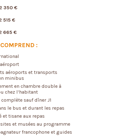
2 350
€
2 515 €
2 665
€
 COMPREND :
rnational
’aéroport
rts aéroports et transports
en minibus
ement en chambre double à
ou chez l’habitant
 complète sauf dîner J1
ans le bus et durant les repas
é et tisane aux repas
 sites et musées au programme
gnateur francophone et guides