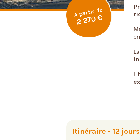
Pr
À partir de
ri
2 270 €
Ma
en
L
in
L’
ex
Itinéraire - 12 jour