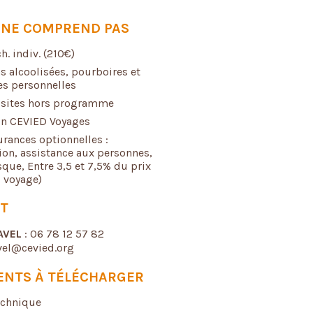
X NE COMPREND PAS
h. indiv. (210€)
s alcoolisées, pourboires et
s personnelles
 sites hors programme
n CEVIED Voyages
urances optionnelles :
ion, assistance aux personnes,
sque, Entre 3,5 et 7,5% du prix
u voyage)
T
AVEL
: 06 78 12 57 82
avel@cevied.org
NTS À TÉLÉCHARGER
echnique