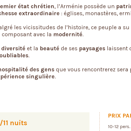
emier état chrétien
, l’Arménie possède un
patri
chesse extraordinaire
: églises, monastères, erm
lgré les vicissitudes de l’histoire, ce peuple a s
 composant avec la
modernité
.
a
diversité
et la
beauté
de ses
paysages
laissent
oubliables
.
hospitalité des gens
que vous rencontrerez sera
périence singulière
.
PRIX PA
s/11 nuits
10-12 pers.