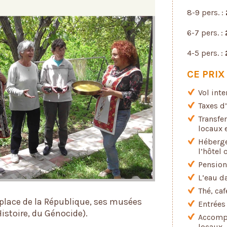
8-9 pers. :
6-7 pers. :
4-5 pers. :
CE PRIX
Vol inte
Taxes d
Transfe
locaux 
Héberg
l’hôtel 
Pension
L’eau d
Thé, caf
place de la République, ses musées
Entrées
istoire, du Génocide).
Accompa
locaux