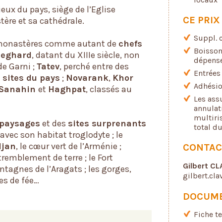
ieux du pays, siège de l’Eglise
CE PRI
ère et sa cathédrale.
Suppl. c
 monastères comme autant de
chefs
Boisson
eghard
, datant du XIIIe siècle, non
dépense
de Garni ;
Tatev
, perché entre des
Entrées
 sites du pays
;
Novarank
,
Khor
Adhésio
Sanahin
et
Haghpat
, classés au
Les ass
annulat
multiri
 paysages
et des
sites surprenants
total d
avec son habitat troglodyte ; le
djan
, le cœur vert de l’Arménie ;
CONTAC
 tremblement de terre ; le Fort
Gilbert CL
ntagnes de l’Aragats ; les gorges,
gilbert.cl
es de fée…
DOCUME
Fiche t