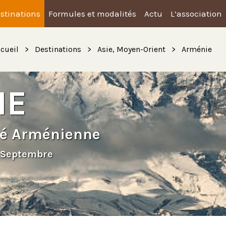
stinations
Formules et modalités
Actu
L’association
cueil
Destinations
Asie, Moyen-Orient
Arménie
IE
ité Arménienne
9 Septembre