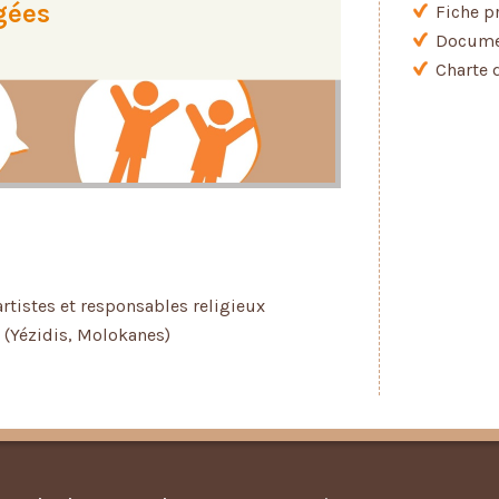
gées
Fiche p
Documen
Charte 
artistes et responsables religieux
 (Yézidis, Molokanes)