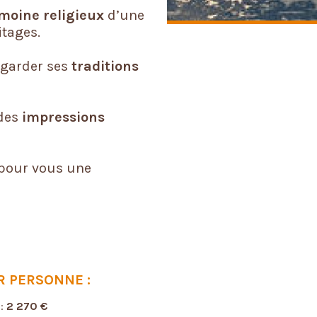
moine religieux
d’une
itages.
u garder ses
traditions
 des
impressions
 pour vous une
R PERSONNE :
 :
2 270
€